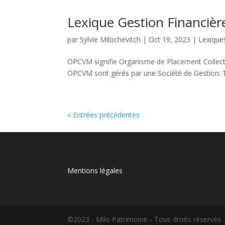
Lexique Gestion Financièr
par
Sylvie Milochevitch
|
Oct 19, 2023
|
Lexique
OPCVM signifie Organisme de Placement Collectif
OPCVM sont gérés par une Société de Gestion. Tou
« Entrées précédentes
Mentions légales
©2023 - Milo Patrimoine - Tous droits réservés