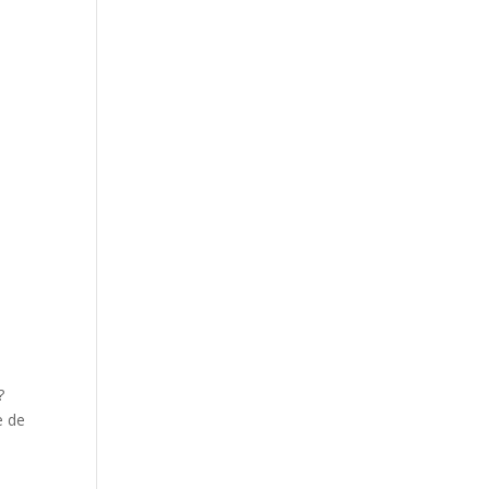
?
e de