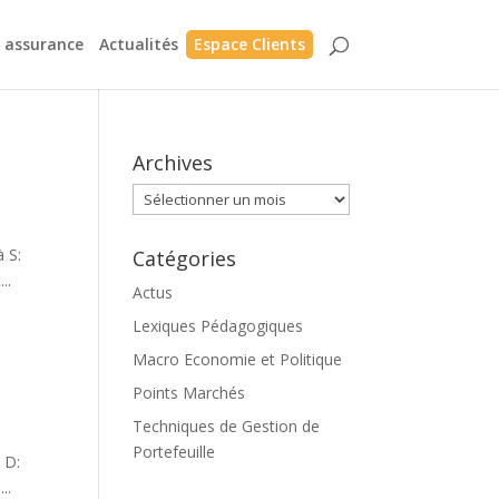
n assurance
Actualités
Espace Clients
Archives
Archives
à S:
Catégories
..
Actus
Lexiques Pédagogiques
Macro Economie et Politique
Points Marchés
Techniques de Gestion de
Portefeuille
 D:
..